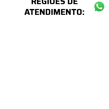
REGIÕES DE
ATENDIMENTO:
Jundiaí, Itatiba, Louveira, Salto,
Vinhedo, Valinhos, Campinas,
Hortolândia, Atibaia, Bragança
Paulista, Porto Feliz, Itu,
Itupeva, Indaiatuba, Sorocaba,
Sumaré e Limeira.