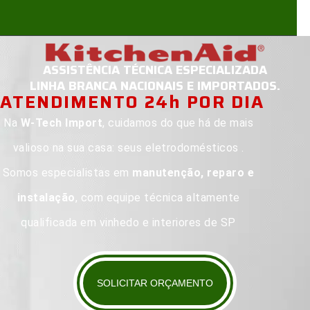
ASSISTÊNCIA TÉCNICA ESPECIALIZADA
LINHA BRANCA NACIONAIS E IMPORTADOS.
ATENDIMENTO 24h POR DIA
Na
W-Tech Import
, cuidamos do que há de mais
valioso na sua casa: seus eletrodomésticos .
Somos especialistas em
manutenção, reparo e
instalação
, com equipe técnica altamente
qualificada em vinhedo e interiores de SP
SOLICITAR ORÇAMENTO